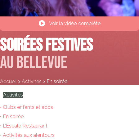
Voir la vidéo complète
Soirées festives
au Bellevue
Accueil
>
Activités
>
En soirée
Activités
Clubs enfants et ados
En soirée
L’Escale Restaurant
Activités aux alentours