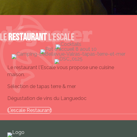
déguster
Le
restaurant
l'Escale
Le restaurant l'Escale vous propose une cuisine
maison.
Sélection de tapas terre & mer
Dégustation de vins du Languedoc
L'escale Restaurant