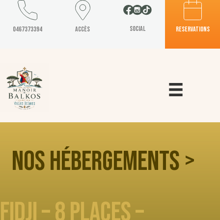
Social
0467373394
Accès
reservations
Nos hébergements >
FIDJI – 8 places –